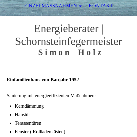
EINZELMASSNAHMEN
KONTAKT
Energieberater
|
Schornsteinfegermeister
S i m o n H o l z
Einfamilienhaus von Baujahr 1952
Sanierung mit energieeffizienten Maßnahmen:
Kerndämmung
Haustür
Terassentüren
Fenster ( Rollladenkästen)